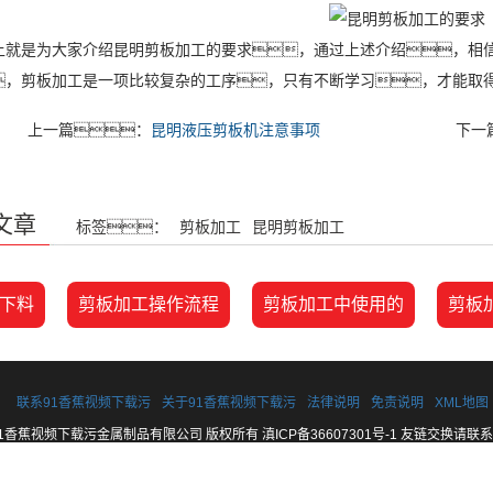
是为大家介绍昆明剪板加工的要求，通过上述介绍，相信
，剪板加工是一项比较复杂的工序，只有不断学习，才能取
上一篇：
昆明液压剪板机注意事项
下一
文章
标签：
剪板加工
昆明剪板加工
下料
剪板加工操作流程
剪板加工中使用的
剪板
联系91香蕉视频下载污
关于91香蕉视频下载污
法律说明
免责说明
XML地图
022 云南91香蕉视频下载污金属制品有限公司 版权所有
滇ICP备36607301号-1
友链交换请联系
板桥新源物资交易市场大棚内8号门右转150米91香蕉视频下载污金属制品有限公司 电话