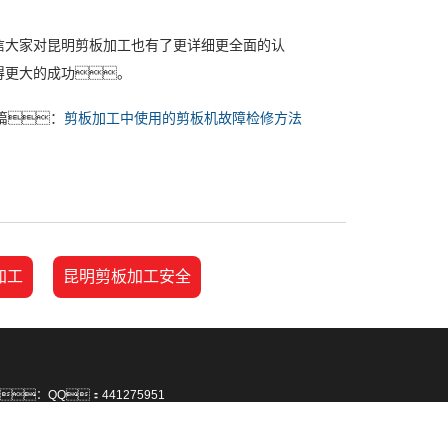
大家对昆明剪板加工也有了更详细更全面的认
得更大的成功。
篇：
剪板加工中使用的剪板机故障检修方法
加工
昆明剪板加工安全
：QQ：441275951
：18388235060