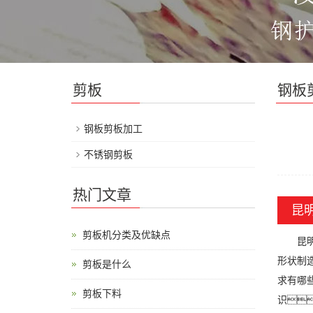
剪板
钢板
钢板剪板加工
不锈钢剪板
热门文章
昆
剪板机分类及优缺点
昆明剪
形状制
剪板是什么
求有哪
剪板下料
识